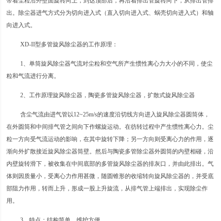
带着尘粒沿外壁面旋转向上，到达顶部后，再沿着排出管旋转向下，从排出管排
出。除尘器进气方式分为切向进入式（直入切向进入式、蜗壳切向进入式）和轴
向进入式。
XD-II型多管旋风除尘器的工作原理：
1、单筒旋风除尘器气流对尘粒和空气所产生惯性离心力大小的不同，使尘
粒和气流进行分离。
2、工作原理旋风除尘器，陶瓷多管旋风除尘器，扩散式旋风除尘器
含尘气流由进气管以12~25m/s的速度沿切线方向进入旋风除尘器圆筒体，
在外圆筒和中间排气管之间向下作螺旋运动。在彷转过程中产生惯性离心力。尘
粒一方向受气流运动的影响，在其中旋转下降；另一方向则受离心力的作用，逐
渐向外扩散接近旋风除尘器筒壁。然后与陶瓷多管除尘器外圆筒的内壁相碰，沿
内壁旋转滑下，被收集在中间底部的多管旋风除尘器的排灰口，并由此排出。气
体则因质量小，受离心力作用甚微，随圆锥形的收缩转向旋风除尘器的，并受底
部阻力作用，转而上升，形成一股上升旋流，从排气管上端排出，实现除尘作
用。
3、特点：结构简单、维护方便。