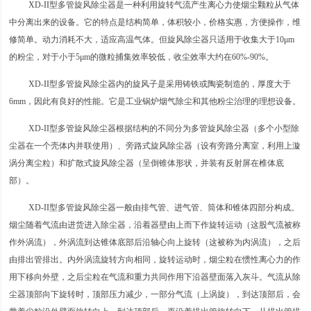
XD-II型多管旋风除尘器是一种利用旋转气流产生离心力使烟尘颗粒从气体
中分离出来的设备。它的特点是结构简单，体积较小，价格实惠，方便操作，维
修简单。动力消耗不大，适应高温气体。但旋风除尘器只适用于收集大于10μm
的粉尘，对于小于5μm的微粒捕集效率较低，收尘效率大约在60%-90%。
XD-II型多管旋风除尘器内的旋风子是采用铸铁或陶瓷制造的，厚度大于
6mm，因此有良好的性能。它是工业锅炉烟气除尘和其他粉尘治理的理想设备。
XD-II型多管旋风除尘器根据结构的不同分为多管旋风除尘器（多个小型除
尘器在一个壳体内并联使用）、旁路式旋风除尘器（设有旁路分离室，利用上漩
涡分离尘粒）和扩散式旋风除尘器（呈倒锥体形状，并装有反射屏在椎体底
部）。
XD-II型多管旋风除尘器一般由排气管、进气管、筒体和锥体四部分构成。
烟尘随着气流由进货进入除尘器，沿着器壁由上而下作旋转运动（这股气流被称
作外涡流），外涡流到达锥体底部后沿轴心向上旋转（这被称为内涡流），之后
由排出管排出。内外涡流旋转方向相同，旋转运动时，烟尘粒在惯性离心力的作
用下移向外壁，之后尘粒在气流和重力共同作用下沿器壁面落入灰斗。气流从除
尘器顶部向下旋转时，顶部压力减少，一部分气流（上涡旋），到达顶部后，会