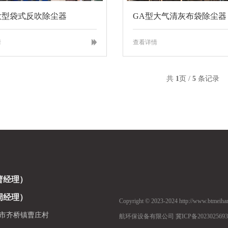
大型袋式反吹除尘器
GA型大气清灰布袋除尘器
情
查看详情
共
1
页 /
5
条记录
9（曹经理）
9（周经理）
Copyright © 2023-2024 http://www.btmei
市齐桥镇曹庄村
航环保设备有限公司 冀ICP备2023025693