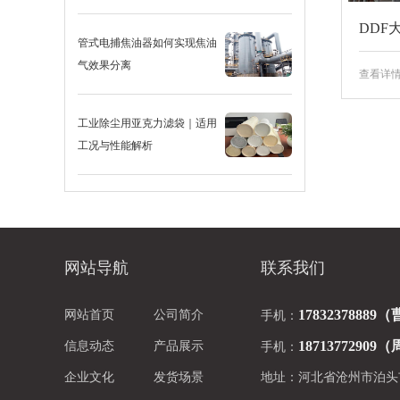
DDF
管式电捕焦油器如何实现焦油
气效果分离
查看详
工业除尘用亚克力滤袋｜适用
工况与性能解析
网站导航
联系我们
1783237888
网站首页
公司简介
手机：
1871377290
信息动态
产品展示
手机：
企业文化
发货场景
地址：河北省沧州市泊头